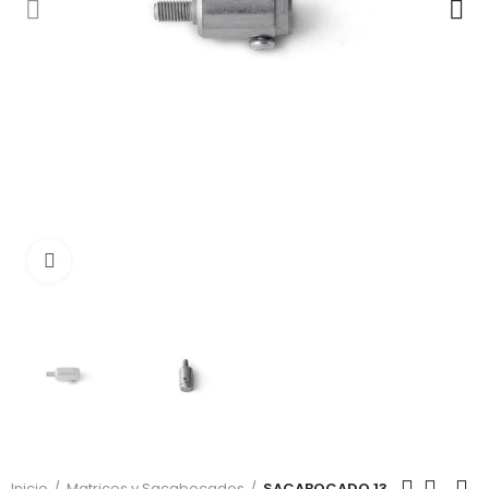
Click to enlarge
Inicio
Matrices y Sacabocados
SACABOCADO 13