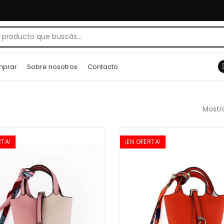
prar
Sobre nosotros
Contacto
Mostra
RTA!
¡EN OFERTA!