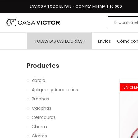
ENVIOS A TODO EL PAIS - COMPRA MINIMA $40.000
TODAS LAS CATEGORÍAS
Envíos
Cómo com
Productos
Abrojo
¡EN OFE
Apliques y Accesorios
Broches
Cadenas
Cerraduras
Charm
Cierres