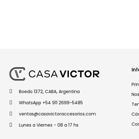
In
Pri
Boedo 1372, CABA, Argentina
Nos
WhatsApp +54 911 2699-5485
Te
ventas@casavictoraccesorios.com
Có
Co
Lunes a Viernes - 08 a 17 hs