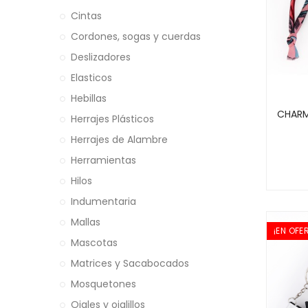
Cintas
Cordones, sogas y cuerdas
Deslizadores
Elasticos
Hebillas
CHARM
Herrajes Plásticos
Herrajes de Alambre
Herramientas
Hilos
Indumentaria
Mallas
¡EN OFE
Mascotas
Matrices y Sacabocados
Mosquetones
Ojales y ojalillos