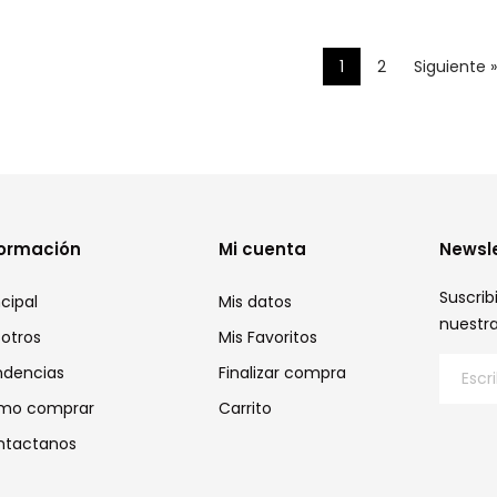
1
2
Siguiente »
formación
Mi cuenta
Newsl
Suscrib
ncipal
Mis datos
nuestr
otros
Mis Favoritos
ndencias
Finalizar compra
mo comprar
Carrito
ntactanos